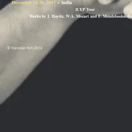
December 15-30, 2017
Ind
»
ICEP Tour
Elina Bu
Works by J. Haydn, W.A. Mozart and F. Mendelssohn-Ba
© Stanislas Kim 2014