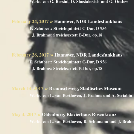
Werke von G. Rossini, D. Shostakovich und G. Onslow
February 24, 2017
Hannover, NDR Landesfun
»
F. Schubert: Streichquintett C-Dur, D 95
J. Brahms: Streichsextett B-Dur, op.18
February 26, 2017
Hannover, NDR Landesfun
»
F. Schubert: Streichquintett C-Dur, D 95
J. Brahms: Streichsextett B-Dur, op.18
March 14, 2017
Braunschweig, Städtisches M
»
Werke von L. van Beethoven, J. Brahms und A. Scriabin
May 4, 2017
Oldenburg, Klavierhaus Rosen
»
Werke von L. van Beethoven, R. Schumann und J. Brah