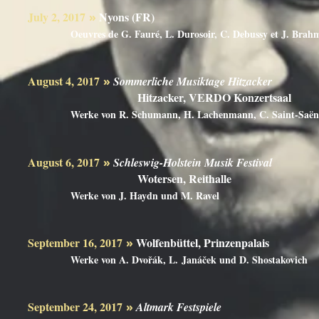
July 2, 2017
Nyons (
»
Oeuvres de G. Fauré, L. Durosoir, C. Debussy et J. Brah
August 4, 2017
»
Sommerliche Musiktage Hitzacker
Hitzacker, VERDO Konzertsaal
Werke von R. Schumann, H. Lachenmann, C. Saint-Saëns
August 6, 2017
»
Schleswig-Holstein Musik Festival
Wotersen, Reithalle
Werke von J. Haydn und M. Ravel
September 16, 2017
Wolfenbüttel, Prinzenp
»
Werke von A. Dvořák, L. Janáček und D. Shostakovich
September 24, 2017
»
Altmark Festspiele