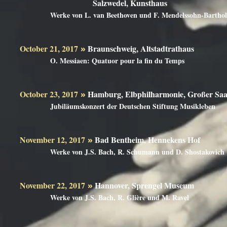
Salzwedel, Kunsthaus
Werke von L. van Beethoven und F. Mendelssohn-Bartho
October 21, 2017
Braunschweig, Altstadtrathaus
»
O. Messiaen: Quatuor pour la fin du Temps
Marie
October 23, 2017
Hamburg, Elbphilharmonie, Großer
»
Jubiläumskonzert der Deutschen Stiftung Musikleben
November 12, 2017
Bad Bentheim, Henneken
»
Werke von J.S. Bach, R. Schumann und D. Shostakovich
November 22, 2017
Hannover, Sprengel Mu
»
Werke von J.S. Bach, R. Glière und M. Ravel